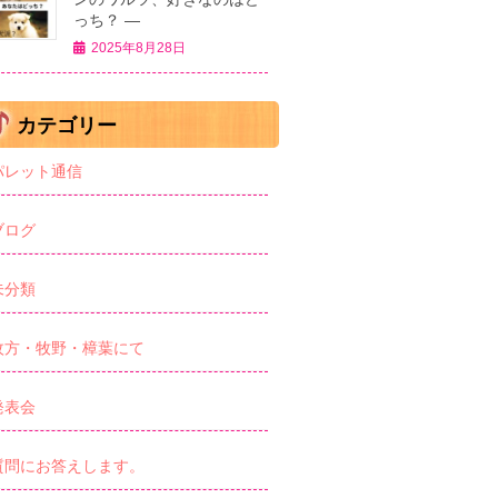
っち？ ―
2025年8月28日
カテゴリー
パレット通信
ブログ
未分類
枚方・牧野・樟葉にて
発表会
質問にお答えします。