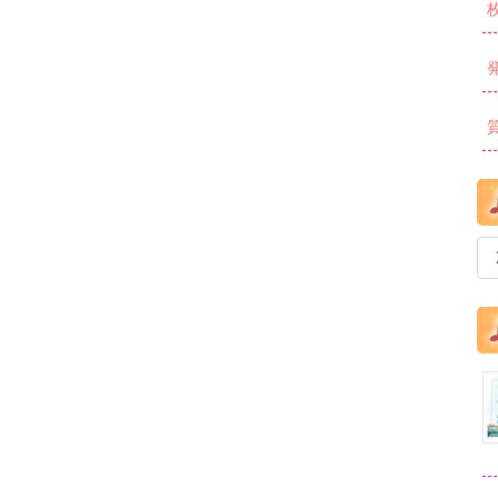
ア
ー
カ
イ
ブ