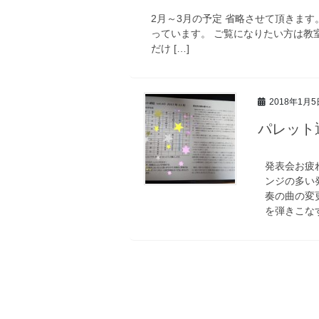
2月～3月の予定 省略させて頂きま
っています。 ご覧になりたい方は教
だけ […]
2018年1月5
パレット通
発表会お疲
ンジの多い
奏の曲の変
を弾きこなす