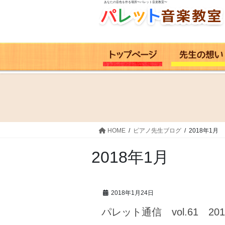
あなたの音色を作る場所〜パレット音楽教室〜
コ
ナ
ン
ビ
テ
ゲ
ン
ー
ツ
シ
へ
ョ
ス
ン
キ
に
ッ
移
プ
動
HOME
ピアノ先生ブログ
2018年1月
2018年1月
2018年1月24日
パレット通信 vol.61 20